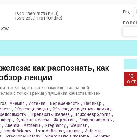
Eng
ISSN 1560-5175 (Print)
ISSN 2687-1181 (Online)
поис
ортал
железа: как распознать, как
обзор лекции
13
окт
цита железа, а также возможностях ранней
елеза с точки зрения улучшения качества жизни.
rds:
Анемия
,
Астения
,
Беременность
,
Вебинар
,
елезо
,
Железодефицит
,
Железодефицитная анемия
,
реносимость
,
Препараты железа
,
Психоневрология
,
бифер
,
Сульфат железа
,
Ферритин
,
Эффективность
,
я
,
Anemia
,
Asthenia
,
Pregnancy
,
Webinar
,
,
Irondeficiency
,
Iron-deficiency anemia
,
Asthenia
s
,
Psychoneurology
,
Sideropenic syndrome
,
Sorbifer
,