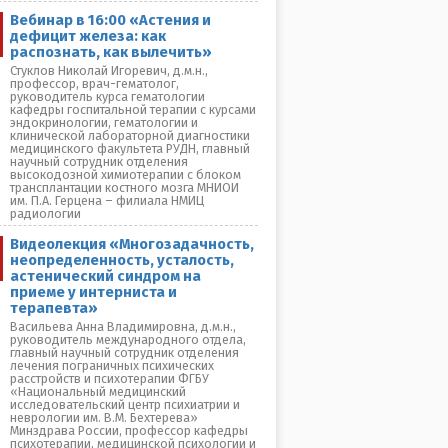
Вебинар в 16:00 «Астения и
дефицит железа: как
распознать, как вылечить»
Стуклов Николай Игоревич, д.м.н.,
профессор, врач-гематолог,
руководитель курса гематологии
кафедры госпитальной терапии с курсами
эндокринологии, гематологии и
клинической лабораторной диагностики
медицинского факультета РУДН, главный
научный сотрудник отделения
высокодозной химиотерапии с блоком
трансплантации костного мозга МНИОИ
им. П.А. Герцена – филиала НМИЦ
радиологии
Видеолекция «Многозадачность,
неопределенность, усталость,
астенический синдром на
приеме у интерниста и
терапевта»
Васильева Анна Владимировна, д.м.н.,
руководитель международного отдела,
главный научный сотрудник отделения
лечения пограничных психических
расстройств и психотерапии ФГБУ
«Национальный медицинский
исследовательский центр психиатрии и
неврологии им. В.М. Бехтерева»
Минздрава России, профессор кафедры
психотерапии, медицинской психологии и