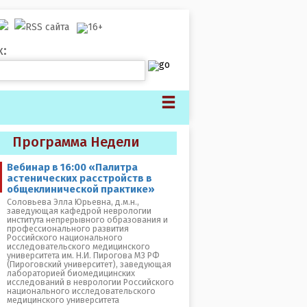
к:
Программа Недели
Вебинар в 16:00 «Палитра
астенических расстройств в
общеклинической практике»
Соловьева Элла Юрьевна, д.м.н.,
заведующая кафедрой неврологии
института непрерывного образования и
профессионального развития
Российского национального
исследовательского медицинского
университета им. Н.И. Пирогова МЗ РФ
(Пироговский университет), заведующая
лабораторией биомедицинских
исследований в неврологии Российского
национального исследовательского
медицинского университета