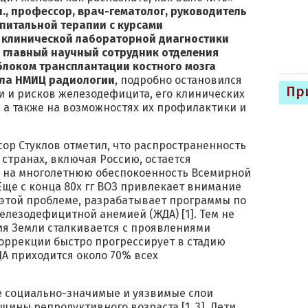
н., профессор, врач-гематолог, руководитель
питальной терапии с курсами
и клинической лабораторной диагностики
 главный научный сотрудник отделения
блоком трансплантации костного мозга
ала НМИЦ радиологии
, подробно остановился
Пр
и и рисков железодефицита, его клинических
, а также на возможностях их профилактики и
ор Стуклов отметил, что распространенность
 странах, включая Россию, остается
я на многолетнюю обеспокоенность Всемирной
ще с конца 80х гг ВОЗ привлекает внимание
этой проблеме, разрабатывает программы по
елезодефицитной анемией (ЖДА) [1]. Тем не
ия Земли сталкивается с проявлениями
коррекции быстро прогрессирует в стадию
ЖДА приходится около 70% всех
 социально-значимые и уязвимые слои
ины репродуктивного возраста [1, 3]. Дети,