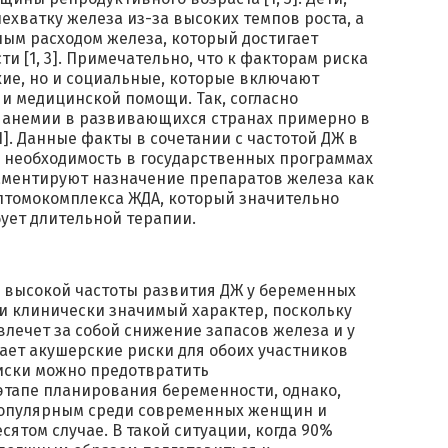
ехватку железа из-за высоких темпов роста, а
ым расходом железа, который достигает
и [1, 3]. Примечательно, что к факторам риска
кие, но и социальные, которые включают
и медицинской помощи. Так, согласно
а анемии в развивающихся странах примерно в
1]. Данные факты в сочетании с частотой ДЖ в
 необходимость в государственных программах
аментируют назначение препаратов железа как
птомокомплекса ЖДА, который значительно
ует длительной терапии.
ь высокой частоты развития ДЖ у беременных
и клинически значимый характер, поскольку
лечет за собой снижение запасов железа и у
ает акушерские риски для обоих участников
риски можно предотвратить
тапе планирования беременности, однако,
 популярным среди современных женщин и
сятом случае. В такой ситуации, когда 90%