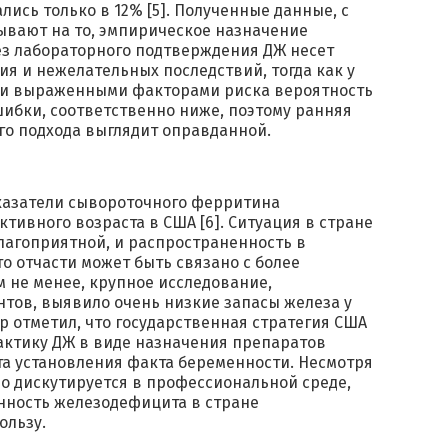
ись только в 12% [5]. Полученные данные, с
ывают на то, эмпирическое назначение
з лабораторного подтверждения ДЖ несет
я и нежелательных последствий, тогда как у
и выраженными факторами риска вероятность
ибки, соответственно ниже, поэтому ранняя
го подхода выглядит оправданной.
оказатели сывороточного ферритина
тивного возраста в США [6]. Ситуация в стране
лагоприятной, и распространенность в
о отчасти может быть связано с более
м не менее, крупное исследование,
тов, выявило очень низкие запасы железа у
ор отметил, что государственная стратегия США
ктику ДЖ в виде назначения препаратов
а установления факта беременности. Несмотря
вно дискутируется в профессиональной среде,
нность железодефицита в стране
ользу.