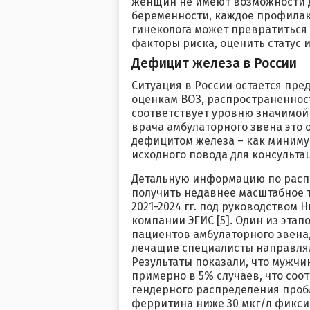
женщин не имеют возможности 
беременности, каждое профилак
гинеколога может превратиться 
факторы риска, оценить статус 
Дефицит железа в России
Ситуация в России остается пре
оценкам ВОЗ, распространенност
соответствует уровню значимой 
врача амбулаторного звена это 
дефицитом железа – как минимум
исходного повода для консульта
Детальную информацию по расп
получить недавнее масштабное 
2021-2024 гг. под руководством
компании ЭГИС [5]. Один из этап
пациентов амбулаторного звена,
лечащие специалисты направля
Результаты показали, что мужчи
примерно в 5% случаев, что соо
гендерного распределения про
ферритина ниже 30 мкг/л фиксир