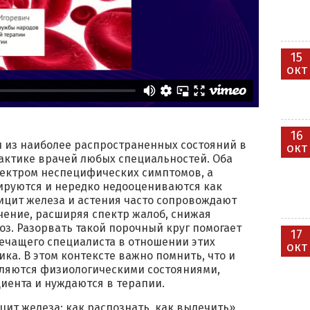
15
окт
16
и из наиболее распространенных состояний в
окт
актике врачей любых специальностей. Оба
ектром неспецифических симптомов, а
тируются и нередко недооцениваются как
ицит железа и астения часто сопровождают
ечение, расширяя спектр жалоб, снижая
оз. Разорвать такой порочный круг помогает
17
ечащего специалиста в отношении этих
окт
ика. В этом контексте важно помнить, что и
вляются физиологическими состояниями,
иента и нуждаются в терапии.
цит железа: как распознать, как вылечить»