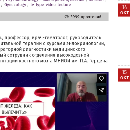
,
Gynecology
,
lv-type-video-lecture
14
окт
3999 прочтений
н., профессор, врач-гематолог, руководитель
питальной терапии с курсами эндокринологии,
ораторной диагностики медицинского
ный сотрудник отделения высокодозной
нтации костного мозга МНИОИ им. П.А. Герцена
15
окт