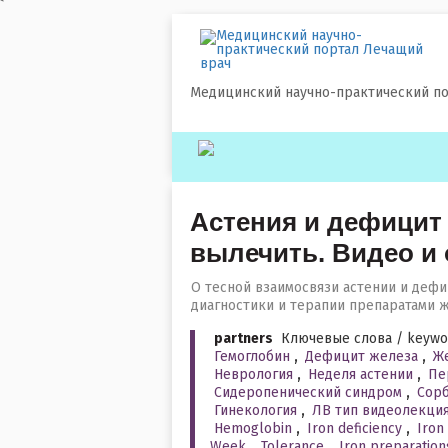
`
Медицинский научно-практический п
Астения и дефицит 
вылечить. Видео и 
О тесной взаимосвязи астении и дефи
диагностики и терапии препаратами ж
partners
Ключевые слова / keywo
Гемоглобин
,
Дефицит железа
,
Ж
Неврология
,
Неделя астении
,
Пе
Сидеропенический синдром
,
Сор
Гинекология
,
ЛВ тип видеолекци
Hemoglobin
,
Iron deficiency
,
Iron
Week
,
Tolerance
,
Iron preparation