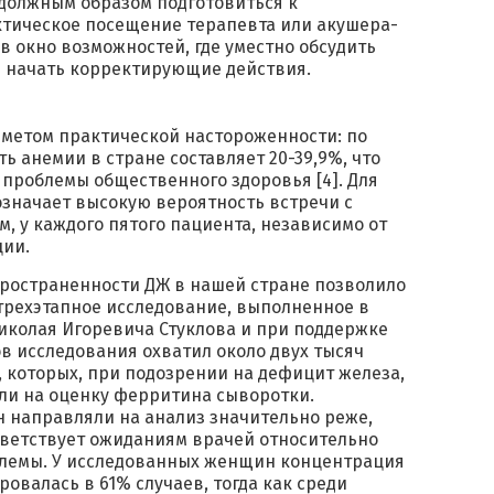
должным образом подготовиться к
тическое посещение терапевта или акушера-
в окно возможностей, где уместно обсудить
и начать корректирующие действия.
дметом практической настороженности: по
ь анемии в стране составляет 20-39,9%, что
проблемы общественного здоровья [4]. Для
означает высокую вероятность встречи с
, у каждого пятого пациента, независимо от
ции.
ространенности ДЖ в нашей стране позволило
трехэтапное исследование, выполненное в
 Николая Игоревича Стуклова и при поддержке
ов исследования охватил около двух тысяч
 которых, при подозрении на дефицит железа,
ли на оценку ферритина сыворотки.
н направляли на анализ значительно реже,
тветствует ожиданиям врачей относительно
блемы. У исследованных женщин концентрация
овалась в 61% случаев, тогда как среди