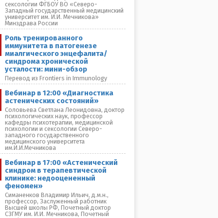
сексологии ФГБОУ ВО «Северо-
Западный государственный медицинский
университет им. И.И. Мечникова»
Минздрава России
Роль тренированного
иммунитета в патогенезе
миалгического энцефалита/
синдрома хронической
усталости: мини-обзор
Перевод из Frontiers in Immunology
Вебинар в 12:00 «Диагностика
астенических состояний»
Соловьева Светлана Леонидовна, доктор
психологических наук, профессор
кафедры психотерапии, медицинской
психологии и сексологии Северо-
западного государственного
медицинского университета
им.И.И.Мечникова
Вебинар в 17:00 «Астенический
синдром в терапевтической
клинике: недооцененный
феномен»
Симаненков Владимир Ильич, д.м.н.,
профессор, Заслуженный работник
Высшей школы РФ, Почетный доктор
СЗГМУ им. И.И. Мечникова, Почетный