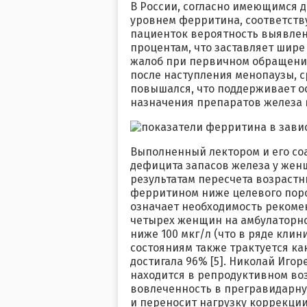
В России, согласно имеющимся 
уровнем ферритина, соответств
пациенток вероятность выявлен
процентам, что заставляет шире
жалоб при первичном обращении.
после наступления менопаузы, 
повышался, что поддерживает 
назначения препаратов железа в
Выполненный лектором и его со
дефицита запасов железа у жен
результатам пересчета возрастны
ферритином ниже целевого порог
означает необходимость рекоме
четырех женщин на амбулаторно
ниже 100 мкг/л (что в ряде кл
состояниям также трактуется к
достигала 96% [5]. Николай Игор
находится в репродуктивном воз
вовлеченность в прегравидарн
и переносит нагрузку коррекции