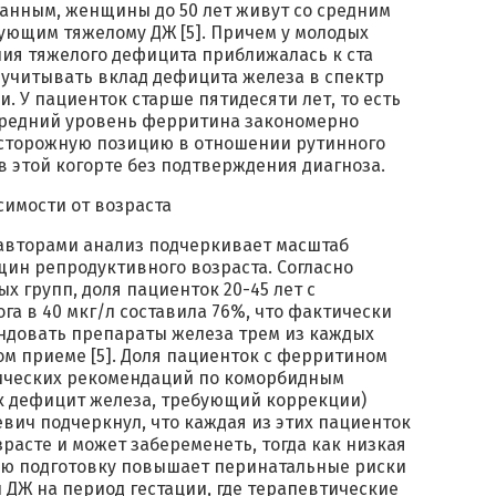
данным, женщины до 50 лет живут со средним
ующим тяжелому ДЖ [5]. Причем у молодых
ия тяжелого дефицита приближалась к ста
 учитывать вклад дефицита железа в спектр
 У пациенток старше пятидесяти лет, то есть
средний уровень ферритина закономерно
осторожную позицию в отношении рутинного
 этой когорте без подтверждения диагноза.
авторами анализ подчеркивает масштаб
щин репродуктивного возраста. Согласно
х групп, доля пациенток 20-45 лет с
а в 40 мкг/л составила 76%, что фактически
ндовать препараты железа трем из каждых
м приеме [5]. Доля пациенток с ферритином
инических рекомендаций по коморбидным
ак дефицит железа, требующий коррекции)
евич подчеркнул, что каждая из этих пациенток
расте и может забеременеть, тогда как низкая
ую подготовку повышает перинатальные риски
 ДЖ на период гестации, где терапевтические