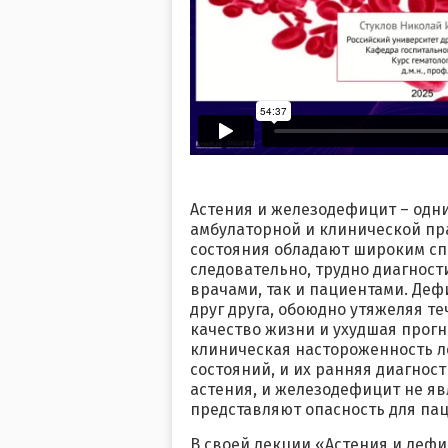
Астения и железодефицит – одн
амбулаторной и клинической пр
состояния обладают широким сп
следовательно, трудно диагнос
врачами, так и пациентами. Деф
друг друга, обоюдно утяжеляя т
качество жизни и ухудшая прогн
клиническая настороженность л
состояний, и их ранняя диагност
астения, и железодефицит не я
представляют опасность для пац
В своей лекции «Астения и дефи