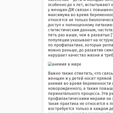
особенно до 4 лет, испытывают н
у женщин ДЖ связан с повышенн
максимума во время беременност
относятся не только биологичес
доступ к полноценному питанию 
статистическим данным, частот
пять раз выше, чем в развитых [
популяции указывают на острую
по профилактике, которые регл
можно раньше, до развития сим
нарушает качество жизни и треб
Важно также отметить, что связ
женщин и у детей носит прямой 
анемия во время беременности в
новорожденного, а также повыш
перинатального процесса. Эти 
профилактическими мерами на э
такая практика не относится к
востребуется только в каждом де