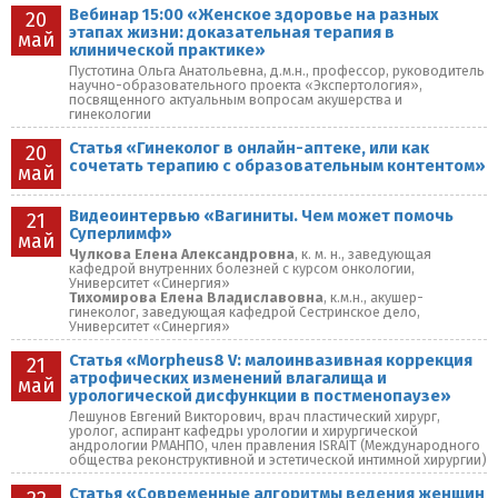
Вебинар 15:00 «Женское здоровье на разных
20
этапах жизни: доказательная терапия в
май
клинической практике»
Пустотина Ольга Анатольевна, д.м.н., профессор, руководитель
научно-образовательного проекта «Экспертология»,
посвященного актуальным вопросам акушерства и
гинекологии
Статья «Гинеколог в онлайн-аптеке, или как
20
сочетать терапию с образовательным контентом»
май
Видеоинтервью «Вагиниты. Чем может помочь
21
Суперлимф»
май
Чулкова Елена Александровна
, к. м. н., заведующая
кафедрой внутренних болезней с курсом онкологии,
Университет «Синергия»
Тихомирова Елена Владиславовна
, к.м.н., акушер-
гинеколог, заведующая кафедрой Сестринское дело,
Университет «Синергия»
Статья «Morpheus8 V: малоинвазивная коррекция
21
атрофических изменений влагалища и
май
урологической дисфункции в постменопаузе»
Лешунов Евгений Викторович, врач пластический хирург,
уролог, аспирант кафедры урологии и хирургической
андрологии РМАНПО, член правления ISRAIT (Международного
общества реконструктивной и эстетической интимной хирургии)
Статья «Современные алгоритмы ведения женщин