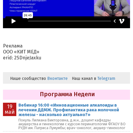
Реклама
ООО «КИТ МЕД»
erid: 2SDnjeJaxku
Наше сообщество
Вконтакте
Наш канал в
Telegram
Программа Недели
Вебинар 16:00 «Инновационные алкалоиды в
19
лечении ДДМЖ. Профилактика рака молочной
май
железы - насколько актуально?»
Покуль Лилиана Викторовна, д.м.н., доцент кафедры
акушерства и гинекологии с курсом перинатологии ФГАОУ ВО
РУДН им. Патриса Лумумбы; врач-онколог, акушер-гинеколог