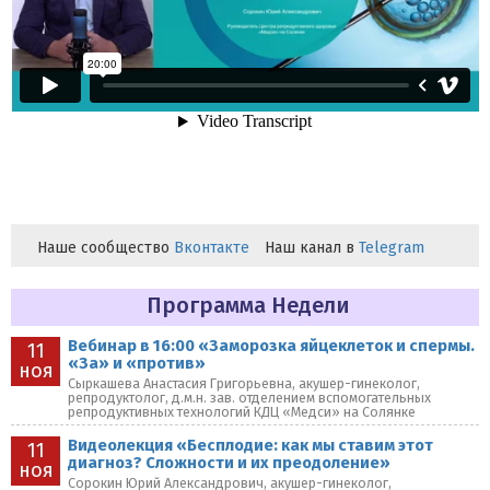
Наше сообщество
Вконтакте
Наш канал в
Telegram
Программа Недели
Вебинар в 16:00 «Заморозка яйцеклеток и спермы.
11
«За» и «против»
ноя
Сыркашева Анастасия Григорьевна, акушер-гинеколог,
репродуктолог, д.м.н. зав. отделением вспомогательных
репродуктивных технологий КДЦ «Медси» на Солянке
Видеолекция «Бесплодие: как мы ставим этот
11
диагноз? Сложности и их преодоление»
ноя
Сорокин Юрий Александрович, акушер-гинеколог,