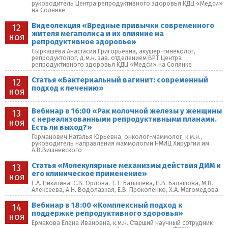
руководитель Центра репродуктивного здоровья КДЦ «Медси»
на Солянке
Видеолекция «Вредные привычки современного
12
жителя мегаполиса и их влияние на
ноя
репродуктивное здоровье»
Сыркашева Анастасия Григорьевна, акушер-гинеколог,
репродуктолог, д.м.н. зав. отделением ВРТ Центра
репродуктивного здоровья КДЦ «Медси» на Солянке
Статья «Бактериальный вагинит: современный
12
подход к лечению»
ноя
Вебинар в 16:00 «Рак молочной железы у женщины
13
с нереализованными репродуктивными планами.
ноя
Есть ли выход?»
Германович Наталья Юрьевна. онколог-маммолог, к.м.н.,
руководитель направления маммологии НМИЦ Хирургии им.
А.В.Вишневского
Статья «Молекулярные механизмы действия ДИМ и
13
его клиническое применение»
ноя
Е.А. Никитина, С.В. Орлова, Т.Т. Батышева, Н.В. Балашова, М.В.
Алексеева, А.Н. Водолазкая, Е.В. Прокопенко, Х.А. Магомедова
Вебинар в 18:00 «Комплексный подход к
14
поддержке репродуктивного здоровья»
ноя
Ермакова Елена Ивановна, к.м.н.,Старший научный сотрудник