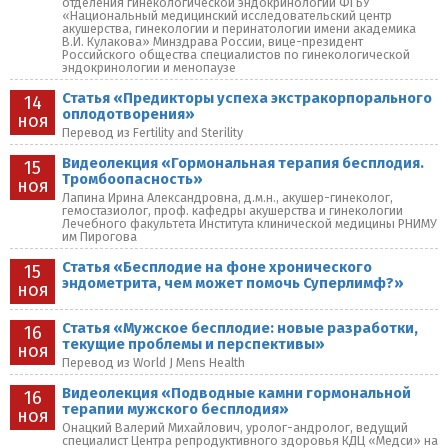
отделения гинекологической эндокринологии ФГБУ
«Национальный медицинский исследовательский центр
акушерства, гинекологии и перинатологии имени академика
В.И. Кулакова» Минздрава России, вице-президент
Российского общества специалистов по гинекологической
эндокринологии и менопаузе
Статья «Предикторы успеха экстракорпорального
14
оплодотворения»
ноя
Перевод из Fertility and Sterility
Видеолекция «Гормональная терапия бесплодия.
15
Тромбоопасность»
ноя
Лапина Ирина Александровна, д.м.н., акушер-гинеколог,
гемостазиолог, проф. кафедры акушерства и гинекологии
Лечебного факультета Института клинической медицины РНИМУ
им Пирогова
Статья «Бесплодие на фоне хронического
15
эндометрита, чем может помочь Суперлимф?»
ноя
Статья «Мужское бесплодие: новые разработки,
16
текущие проблемы и перспективы»
ноя
Перевод из World J Mens Health
Видеолекция «Подводные камни гормональной
16
терапии мужского бесплодия»
ноя
Онацкий Валерий Михайлович, уролог-андролог, ведущий
специалист Центра репродуктивного здоровья КДЦ «Медси» на