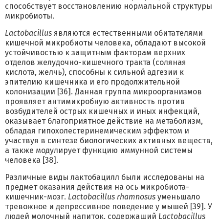
способствует восстановлению нормальной структуры
микробиоты.
Lactobacillus
являются естественными обитателями
кишечной микробиоты человека, обладают высокой
устойчивостью к защитным факторам верхних
отделов желудочно-кишечного тракта (соляная
кислота, желчь), способны к сильной адгезии к
эпителию кишечника и его продолжительной
колонизации [36]. Данная группа микроорганизмов
проявляет антимикробную активность против
возбудителей острых кишечных и иных инфекций,
оказывает благоприятное действие на метаболизм,
обладая гипохолестеринемическим эффектом и
участвуя в синтезе биологических активных веществ,
а также модулирует функцию иммунной системы
человека [38].
Различные виды лактобацилл были исследованы на
предмет оказания действия на ось микробиота-
кишечник-мозг.
Lactobacillus rhamnosus
уменьшало
тревожное и депрессивное поведение у мышей [39]. У
людей молочный напиток, содержащий
Lactobacillus