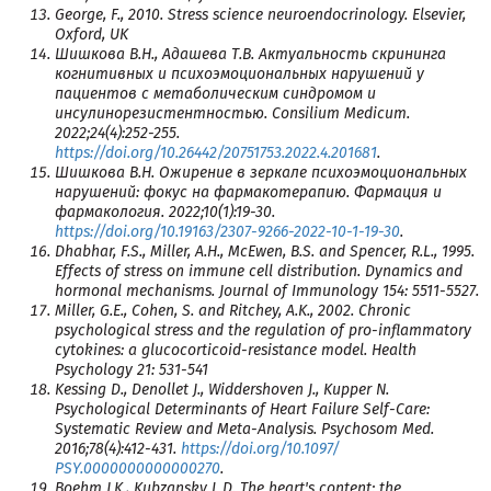
George, F., 2010. Stress science neuroendocrinology. Elsevier,
Oxford, UK
Шишкова В.Н., Адашева Т.В. Актуальность скрининга
когнитивных и психоэмоциональных нарушений у
пациентов с метаболическим синдромом и
инсулинорезистентностью. Consilium Medicum.
2022;24(4):252-255.
https://doi.org/10.26442/20751753.2022.4.201681
.
Шишкова В.Н. Ожирение в зеркале психоэмоциональных
нарушений: фокус на фармакотерапию. Фармация и
фармакология. 2022;10(1):19-30.
https://doi.org/10.19163/2307-9266-2022-10-1-19-30
.
Dhabhar, F.S., Miller, A.H., McEwen, B.S. and Spencer, R.L., 1995.
Effects of stress on immune cell distribution. Dynamics and
hormonal mechanisms. Journal of Immunology 154: 5511-5527.
Miller, G.E., Cohen, S. and Ritchey, A.K., 2002. Chronic
psychological stress and the regulation of pro-inflammatory
cytokines: a glucocorticoid-resistance model. Health
Psychology 21: 531-541
Kessing D., Denollet J., Widdershoven J., Kupper N.
Psychological Determinants of Heart Failure Self-Care:
Systematic Review and Meta-Analysis. Psychosom Med.
2016;78(4):412-431.
https://doi.org/10.1097/
PSY.0000000000000270
.
Boehm J.K., Kubzansky L.D. The heart's content: the