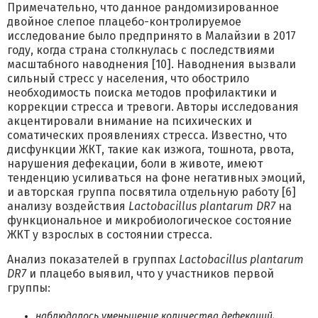
Примечательно, что данное рандомизированное
двойное слепое плацебо-контролируемое
исследование было предпринято в Малайзии в 2017
году, когда страна столкнулась с последствиями
масштабного наводнения [10]. Наводнения вызвали
сильный стресс у населения, что обострило
необходимость поиска методов профилактики и
коррекции стресса и тревоги. Авторы исследования
акцентировали внимание на психических и
соматических проявлениях стресса. Известно, что
дисфункции ЖКТ, такие как изжога, тошнота, рвота,
нарушения дефекации, боли в животе, имеют
тенденцию усиливаться на фоне негативных эмоций,
и авторская группа посвятила отдельную работу [6]
анализу воздействия
Lactobacillus plantarum DR7
на
функциональное и микробиологическое состояние
ЖКТ у взрослых в состоянии стресса.
Анализ показателей в группах
Lactobacillus plantarum
DR7
и плацебо выявил, что у участников первой
группы:
наблюдалось уменьшение количества дефекаций,