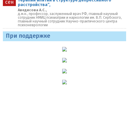
терапии апатии в структуре депрессивного
сен
расстройства”,
Аведисова А.С.,
д.м.н., профессор, заслуженный врач РФ, главный научный
сотрудник НМИЦ психиатрии и наркологии им. В.П. Сербского,
главный научный сотрудник Научно-практического центра
психоневрологии
При поддержке