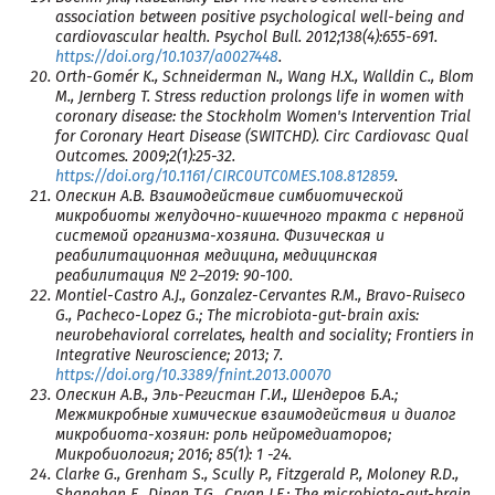
association between positive psychological well-being and
cardiovascular health. Psychol Bull. 2012;138(4):655-691.
https://doi.org/10.1037/a0027448
.
Orth-Gomér K., Schneiderman N., Wang H.X., Walldin C., Blom
M., Jernberg T. Stress reduction prolongs life in women with
coronary disease: the Stockholm Women's Intervention Trial
for Coronary Heart Disease (SWITCHD). Circ Cardiovasc Qual
Outcomes. 2009;2(1):25-32.
https://doi.org/10.1161/CIRC0UTC0MES.108.812859
.
Олескин А.В. Взаимодействие симбиотической
микробиоты желудочно-кишечного тракта с нервной
системой организма-хозяина. Физическая и
реабилитационная медицина, медицинская
реабилитация № 2–2019: 90-100.
Montiel-Castro A.J., Gonzalez-Cervantes R.M., Bravo-Ruiseco
G., Pacheco-Lopez G.; The microbiota-gut-brain axis:
neurobehavioral correlates, health and sociality; Frontiers in
Integrative Neuroscience; 2013; 7.
https://doi.org/10.3389/fnint.2013.00070
Олескин А.В., Эль-Регистан Г.И., Шендеров Б.А.;
Межмикробные химические взаимодействия и диалог
микробиота-хозяин: роль нейромедиаторов;
Микробиология; 2016; 85(1): 1 -24.
Clarke G., Grenham S., Scully P., Fitzgerald P., Moloney R.D.,
Shanahan F., Dinan T.G., Cryan J.F.; The microbiota-gut-brain