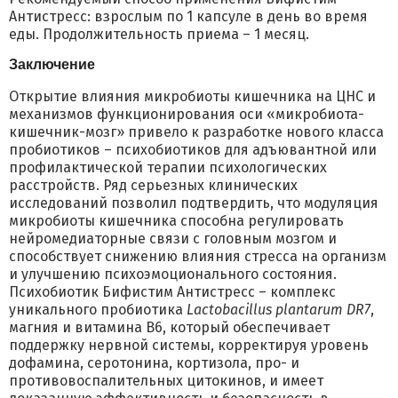
Антистресс:
взрослым по 1 капсуле в день во время
еды. Продолжительность приема – 1 месяц.
Заключение
Открытие влияния микробиоты кишечника на ЦНС и
механизмов функционирования оси «микробиота-
кишечник-мозг» привело к разработке нового класса
пробиотиков – психобиотиков для адъювантной или
профилактической терапии психологических
расстройств. Ряд серьезных клинических
исследований позволил подтвердить, что модуляция
микробиоты кишечника способна регулировать
нейромедиаторные связи с головным мозгом и
способствует снижению влияния стресса на организм
и улучшению психоэмоционального состояния.
Психобиотик Бифистим Антистресс – комплекс
уникального пробиотика
Lactobacillus plantarum DR7
,
магния и витамина В6, который обеспечивает
поддержку нервной системы, корректируя уровень
дофамина, серотонина, кортизола, про- и
противовоспалительных цитокинов, и имеет