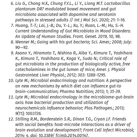
Liu G., Chong H.X., Chung F.Y.L., Li Y., Liong M.T. Lactobacillus
plantarum DR7 modulated bowel movement and gut
microbiota associated with dopamine and serotonin
pathways in stressed adults // Int J Mol Sci. 2020; 21: 1–16.
Huang, T.-T.; Lai, J.-B.; Du, Y.-L.; Xu, Y.; Ruan, L.-M.; Hu, S.-H.
Current Understanding of Gut Microbiota in Mood Disorders:
An Update of Human Studies. Front. Genet. 2019, 10, 98.
Wenner M.; Going with his gut bacteria; Sci. Amer.; 2008; July:
90—92.
Asano Y., Hiramoto T., Nishino R., Aiba Y., Kimura T., Yoshihara
K., Kimura T., Yoshihara K., Koga Y., Sudo N.; Critical role of
gut microbiota in the production of biologically active, free
catecholamines in the gut lumen of mice; Amer. J. Physiol
Gastrointest Liver Physiol.; 2012; 303: 1288-1295.
Lyte M.; Microbial endocrinology and nutrition: A perspective
on new mechanisms by which diet can influence gut-to
brain-communication; Pharma Nutrition; 2013; 1; 35-39.
Lyte M.; Microbial endocrinology in the microbiome-gut-brain
axis: how bacterial production and utilization of
neurochemicals influence behavior; Plos Pathogen.; 2013;
9(11); 1003726.
Stilling R.M., Bordenstein S.R., Dinan T.G., Cryan J.F. Friends
with social benefits: host-microbe interactions as a driver of
brain evolution and development?; Front Cell Infect Microbiol;
2014; 4. doi: 10.3389/ fcimb.2014.00147.