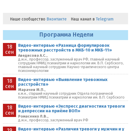
Наше сообщество
Вконтакте
Наш канал в
Telegram
Программа Недели
Видео-интервью «Разница формулировок
18
тревожных расстройств в МКБ-10 и МКБ-11»
сен
Аведисова А.С.,
д.м.н., профессор, заслуженный врач РФ, главный научный
сотрудник НМИЦ психиатрии и наркологии им. В.П. Сербского,
главный научный сотрудник Научно-практического центра
психоневрологии
Видео-интервью «Выявление тревожных
18
расстройств»
сен
Марачев М.П.,
к.м.н., старший научный сотрудник Отдела пограничной
психиатрии НМИЦ психиатрии и наркологии им. В.П. Сербского
Видео-интервью «Экспресс диагностика тревоги
18
и депрессии на приёме ВОП»
сен
Ромасенко Л.В.,
д.м.н., профессор, заслуженный врач РФ
Видео-интервью «Различия тревоги у мужчин и у
19