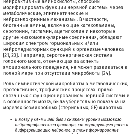
нейроактивные аминокислоты, способны
модифицировать функции нервной системы через
метаболические, эпигенетические и
нейроэндокринные механизмы. В частности,
биогенные амины, включающие катехоламины,
серотонин, гистамин, ацетилхолин и некоторые
другие низкомолекулярные соединения, обладают
широким спектром гормональных и/или
нейромедиаторных функций в организме человека
[21, 23]. Например, серотонергическая система
головного мозга, отвечающая за аспекты
эмоционального поведения, не может развиваться в
полной мере при отсутствии микробиоты [24].
Роль симбиотической микробиоты в метаболических,
протективных, трофических процессах, прямо
связанных с функционированием нервной системы и
в особенности мозга, была убедительно показана на
моделях безмикробных (стерильных, GF) животных.
В мозгу у GF-мышей были снижены уровни мозгового
нейротрофического фактора, стимулирующего рост и
дифференциацию нейронов, а таже формирование