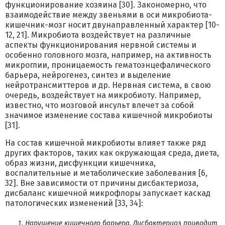
функционирование хозяина [30]. Закономерно, что
взаимодействие между звеньями в оси микробиота-
кишечник-мозг носит двунаправленный характер [10-
12, 21]. Микробиота воздействует на различные
аспекты функционирования нервной системы и
особенно головного мозга, например, на активность
микроглии, проницаемость гематоэнцефалического
барьера, нейрогенез, синтез и выделение
нейротрансмиттеров и др. Нервная система, в свою
очередь, воздействует на микробиоту. Например,
известно, что мозговой инсульт влечет за собой
значимое изменение состава кишечной микробиоты
[31].
На состав кишечной микробиоты влияет также ряд
других факторов, таких как окружающая среда, диета,
образ жизни, дисфункции кишечника,
воспалительные и метаболические заболевания [6,
32]. Вне зависимости от причины дисбактериоза,
дисбаланс кишечной микрофлоры запускает каскад
патологических изменений [33, 34]:
Нарушение кишечного барьера. Дисбактериоз приводит