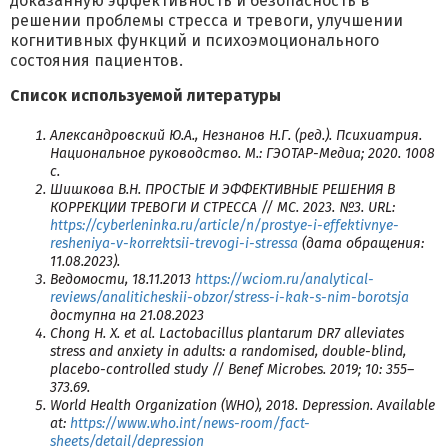
доказанную эффективность и безопасность в
решении проблемы стресса и тревоги, улучшении
когнитивных функций и психоэмоционального
состояния пациентов.
Список используемой литературы
Александровский Ю.А., Незнанов Н.Г. (ред.). Психиатрия.
Национальное руководство. М.: ГЭОТАР-Медиа; 2020. 1008
с.
Шишкова В.Н. ПРОСТЫЕ И ЭФФЕКТИВНЫЕ РЕШЕНИЯ В
КОРРЕКЦИИ ТРЕВОГИ И СТРЕССА // МС. 2023. №3. URL:
https://cyberleninka.ru/article/n/prostye-i-effektivnye-
resheniya-v-korrektsii-trevogi-i-stressa
(дата обращения:
11.08.2023).
Ведомости, 18.11.2013
https://wciom.ru/analytical-
reviews/analiticheskii-obzor/stress-i-kak-s-nim-borotsja
доступна на 21.08.2023
Chong H. X. et al. Lactobacillus plantarum DR7 alleviates
stress and anxiety in adults: a randomised, double-blind,
placebo-controlled study // Benef Microbes. 2019; 10: 355–
373.69.
World Health Organization (WHO), 2018. Depression. Available
at:
https://www.who.int/news-room/fact-
sheets/detail/depression