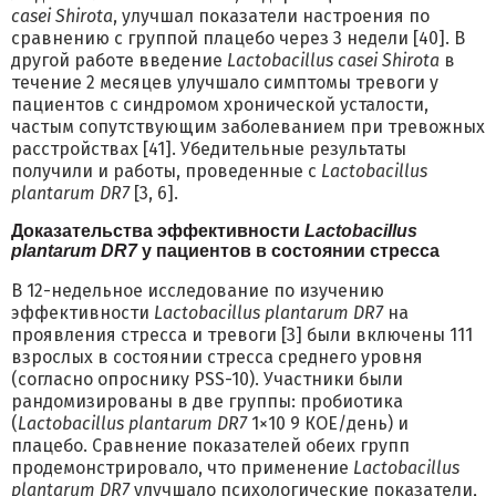
casei Shirota
, улучшал показатели настроения по
сравнению с группой плацебо через 3 недели [40]. В
другой работе введение
Lactobacillus casei Shirota
в
течение 2 месяцев улучшало симптомы тревоги у
пациентов с синдромом хронической усталости,
частым сопутствующим заболеванием при тревожных
расстройствах [41]. Убедительные результаты
получили и работы, проведенные с
Lactobacillus
plantarum DR7
[3, 6].
Доказательства эффективности
Lactobacillus
plantarum DR7
у пациентов в состоянии стресса
В 12-недельное исследование по изучению
эффективности
Lactobacillus plantarum DR7
на
проявления стресса и тревоги [3] были включены 111
взрослых в состоянии стресса среднего уровня
(согласно опроснику PSS-10). Участники были
рандомизированы в две группы: пробиотика
(
Lactobacillus plantarum DR7
1×10 9 КОЕ/день) и
плацебо. Сравнение показателей обеих групп
продемонстрировало, что применение
Lactobacillus
plantarum DR7
улучшало психологические показатели,