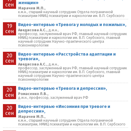
женщин»
сен
Марачев М.П.,
к.м.н., старший научный сотрудник Отдела пограничной
психиатрии НМИЦ психиатрии и наркологии им. В.П. Сербского
Видео-интервью «Тревога у молодых и пожилых»,
19
Аведисова А.С.,
д.м.н.,
сен
профессор, заслуженный врач РФ, главный научный сотрудник
НМИЦ психиатрии и наркологии им. В.П. Сербского, главный
научный сотрудник Научно-практического центра
психоневрологии
Видео-интервью «Расстройства адаптации и
20
тревога»,
сен
Аведисова А.С.,
д.м.н.,
профессор, заслуженный врач РФ, главный научный сотрудник
НМИЦ психиатрии и наркологии им. В.П. Сербского, главный
научный сотрудник Научно-практического центра
психоневрологии
Видео-интервью «Тревога и депрессия»,
20
Ромасенко Л.В.,
сен
д.м.н., профессор, заслуженный врач РФ
Видео-интервью «Инсомния при тревоге и
20
депрессии»,
сен
Марачев М.П.,
к.м.н., старший научный сотрудник Отдела пограничной
психиатрии, НМИЦ психиатрии и наркологии им. В.П. Сербского