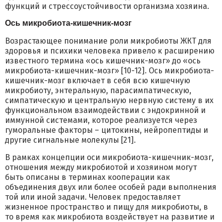
функций и стрессоустойчивости организма хозяина.
Ось микробиота-кишечник-мозг
Возрастающее понимание роли микробиоты ЖКТ для
здоровья и психики человека привело к расширению
известного термина «ось кишечник-мозг» до «ось
микробиота-кишечник-мозг» [10-12]. Ось микробиота-
кишечник-мозг включает в себя всю кишечную
микробиоту, энтеральную, парасимпатическую,
симпатическую и центральную нервную систему в их
функциональном взаимодействии с эндокринной и
иммунной системами, которое реализуется через
гуморальные факторы – цитокины, нейропептиды и
другие сигнальные молекулы [21].
В рамках концепции оси микробиота-кишечник-мозг,
отношения между микробиотой и хозяином могут
быть описаны в терминах кооперации как
объединения двух или более особей ради выполнения
той или иной задачи. Человек предоставляет
жизненное пространство и пищу для микробиоты, в
то время как микробиота воздействует на развитие и