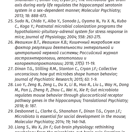
axis during early life regulates the hippocampal serotonin
system in a sex-dependent manner; Molecular Psychiatry;
2013; 18: 888-673.
Sudo N., Chida Y., Aiba Y., Sonoda J., Oyama N., Yu X. N., Kubo
C., Koga Y.; Postnatal microbial colonization programs the
hypothalamic-pituitary-adrenal system for stress response in
mice; Journal of Physiology; 2004; 558: 263-275.
Ивашкин В.Т., Ивашкин К.В.; Кишечный микробиом как
фактор регуляции деятельности энтеральной и
центральной нервной системы; Российский журнал
гастроэнтерологии, гепатологии и
колоректопроктологии; 2018; 27(5): 11-19.
Dinan T.G., Stilling R.M., Stanton C., Cryan J.F.; Collective
unconscious: how gut microbes shape human behavior;
Journal of Psychiatric Research; 2015; 63: 1-9.
Luo Y., Zeng B., Zeng L., Du X., Li B., Huo R., Liu L., Way H., Dong
M., Pan J., Zheng P., Zhou C., Wei H., Xie P.; Gut microbiota
regulates mouse behavior through glucocorticoid receptor
pathway genes in the hippocampus; Translational Psychiatry;
2018; 8: 187.
Desbonnet L., Clarke G., Shanahan F., Dinan T.G., Cryan J.F.;
Microbiota is essential for social development in the mouse;
Molecular Psychiatry; 2014; 19; 146-148.
Liang S., Wu X., Jin F.; Gut-brain physiology: rethinking