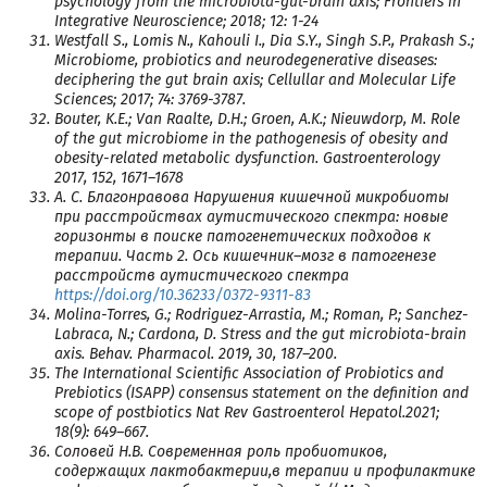
psychology from the microbiota-gut-brain axis; Frontiers in
Integrative Neuroscience; 2018; 12: 1-24
Westfall S., Lomis N., Kahouli I., Dia S.Y., Singh S.P., Prakash S.;
Microbiome, probiotics and neurodegenerative diseases:
deciphering the gut brain axis; Cellullar and Molecular Life
Sciences; 2017; 74: 3769-3787.
Bouter, K.E.; Van Raalte, D.H.; Groen, A.K.; Nieuwdorp, M. Role
of the gut microbiome in the pathogenesis of obesity and
obesity-related metabolic dysfunction. Gastroenterology
2017, 152, 1671–1678
А. С. Благонравова Нарушения кишечной микробиоты
при расстройствах аутистического спектра: новые
горизонты в поиске патогенетических подходов к
терапии. Часть 2. Ось кишечник–мозг в патогенезе
расстройств аутистического спектра
https://doi.org/10.36233/0372-9311-83
Molina-Torres, G.; Rodriguez-Arrastia, M.; Roman, P.; Sanchez-
Labraca, N.; Cardona, D. Stress and the gut microbiota-brain
axis. Behav. Pharmacol. 2019, 30, 187–200.
The International Scientific Association of Probiotics and
Prebiotics (ISAPP) consensus statement on the definition and
scope of postbiotics Nat Rev Gastroenterol Hepatol.2021;
18(9): 649–667.
Соловей Н.В. Современная роль пробиотиков,
содержащих лактобактерии,в терапии и профилактике