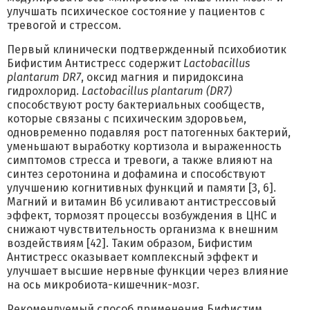
улучшать психическое состояние у пациентов с
тревогой и стрессом.
Первый клинически подтвержденный психобиотик
Бифистим Антистресс содержит
Lactobacillus
plantarum DR7
, оксид магния и пиридоксина
гидрохлорид.
Lactobacillus plantarum (DR7)
способствуют росту бактериальных сообществ,
которые связаны с психическим здоровьем,
одновременно подавляя рост патогенных бактерий,
уменьшают выработку кортизола и выраженность
симптомов стресса и тревоги, а также влияют на
синтез серотонина и дофамина и способствуют
улучшению когнитивных функций и памяти [3, 6].
Магний и витамин В6 усиливают антистрессовый
эффект, тормозят процессы возбуждения в ЦНС и
снижают чувствительность организма к внешним
воздействиям [42]. Таким образом, Бифистим
Антистресс оказывает комплексный эффект и
улучшает высшие нервные функции через влияние
на ось микробиота-кишечник-мозг.
Рекомендуемый способ применения Бифистим