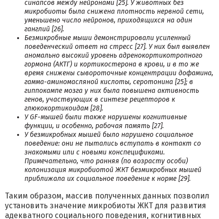
синапсов между нейронами [25]. У животных без
микробиоты была снижена плотность нервной сети,
уменьшено число нейронов, приходящихся на один
ганглий [26].
Безмикробные мыши демонстрировали усиленный
поведенческий ответ на стресс [27]. У них был выявлен
аномально высокий уровень адренокортикотропного
гормона (АКТГ) и кортикостерона в крови, и в то же
время снижены сывороточные концентрации дофамина,
гамма-аминомасляной кислоты, серотонина [25]; в
гиппокампе мозга у них была повышена активность
генов, участвующих в синтезе рецепторов к
глюкокортикоидам [28].
У GF-мышей были также нарушены когнитивные
функции, и особенно, рабочая память [27].
У безмикробных мышей было нарушено социальное
поведение: они не пытались вступать в контакт со
знакомыми или с новыми конспецификами.
Примечательно, что ранняя (по возрасту особи)
колонизация микробиотой ЖКТ безмикробных мышей
приближала их социальное поведение к норме [29].
Таким образом, массив полученных данных позволил
установить значение микробиоты ЖКТ для развития
адекватного социального поведения, когнитивных