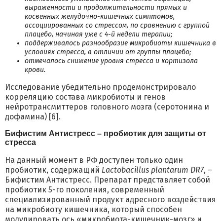
выраженности и продолжительности прямых и
косвенных желудочно-кишечных симптомов,
ассоциированных со стрессом, по сравнению с группой
плацебо, начиная уже с 4-й недели терапии;
поддерживалось разнообразие микробиоты кишечника в
условиях стресса, в отличии от группы плацебо;
отмечалось снижение уровня стресса и кортизола
крови.
Исследование убедительно продемонстрировало
корреляцию состава микробиоты и генов
нейротрансмиттеров головного мозга (серотонина и
дофамина) [6].
Бифистим Антистресс – пробиотик для защиты от
стресса
На данный момент в РФ доступен только один
пробиотик, содержащий
Lactobacillus plantarum DR7
, –
Бифистим Антистресс. Препарат представляет собой
пробиотик 5-го поколения, современный
специализированный продукт адресного воздействия
на микробиоту кишечника, который способен
модулировать ось «микробиота-кишечник-мозг» и