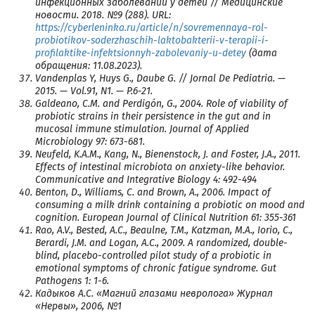
инфекционных заболеваний у детей // Медицинские
новости. 2018. №9 (288). URL:
https://cyberleninka.ru/article/n/sovremennaya-rol-
probiotikov-soderzhaschih-laktobakterii-v-terapii-i-
profilaktike-infektsionnyh-zabolevaniy-u-detey
(дата
обращения: 11.08.2023).
Vandenplas Y, Huys G., Daube G. // Jornal De Pediatria. —
2015. — Vol.91, N1. — P.6-21.
Galdeano, C.M. and Perdigón, G., 2004. Role of viability of
probiotic strains in their persistence in the gut and in
mucosal immune stimulation. Journal of Applied
Microbiology 97: 673-681.
Neufeld, K.A.M., Kang, N., Bienenstock, J. and Foster, J.A., 2011.
Effects of intestinal microbiota on anxiety-like behavior.
Communicative and Integrative Biology 4: 492-494
Benton, D., Williams, C. and Brown, A., 2006. Impact of
consuming a milk drink containing a probiotic on mood and
cognition. European Journal of Clinical Nutrition 61: 355-361
Rao, A.V., Bested, A.C., Beaulne, T.M., Katzman, M.A., Iorio, C.,
Berardi, J.M. and Logan, A.C., 2009. A randomized, double-
blind, placebo-controlled pilot study of a probiotic in
emotional symptoms of chronic fatigue syndrome. Gut
Pathogens 1: 1-6.
Кадыков А.С. «Магний глазами невролога» Журнал
«Нервы», 2006, №1