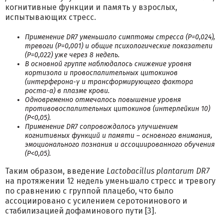
когнитивные функции и память у взрослых,
испытывающих стресс.
Применение DR7 уменьшало симптомы стресса (P=0,024),
тревоги (P=0,001) и общие психологические показатели
(P=0,022) уже через 8 недель.
В основной группе наблюдалось снижение уровня
кортизола и провоспалительных цитокинов
(интерферона-γ и трансформирующего фактора
роста-α) в плазме крови.
Одновременно отмечалось повышение уровня
противовоспалительных цитокинов (интерлейкин 10)
(P<0,05).
Применение DR7 сопровождалось улучшением
когнитивных функций и памяти – основного внимания,
эмоционального познания и ассоциированного обучения
(P<0,05).
Таким образом, введение
Lactobacillus plantarum DR7
на протяжении 12 недель уменьшало стресс и тревогу
по сравнению с группой плацебо, что было
ассоциировано с усилением серотонинового и
стабилизацией дофаминового пути [3].