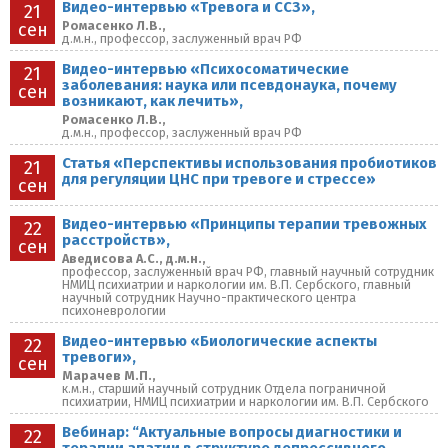
Видео-интервью «Тревога и ССЗ»,
21
Ромасенко Л.В.,
сен
д.м.н., профессор, заслуженный врач РФ
Видео-интервью «Психосоматические
21
заболевания: наука или псевдонаука, почему
сен
возникают, как лечить»,
Ромасенко Л.В.,
д.м.н., профессор, заслуженный врач РФ
Статья «Перспективы использования пробиотиков
21
для регуляции ЦНС при тревоге и стрессе»
сен
Видео-интервью «Принципы терапии тревожных
22
расстройств»,
сен
Аведисова А.С., д.м.н.,
профессор, заслуженный врач РФ, главный научный сотрудник
НМИЦ психиатрии и наркологии им. В.П. Сербского, главный
научный сотрудник Научно-практического центра
психоневрологии
Видео-интервью «Биологические аспекты
22
тревоги»,
сен
Марачев М.П.,
к.м.н., старший научный сотрудник Отдела пограничной
психиатрии, НМИЦ психиатрии и наркологии им. В.П. Сербского
Вебинар: “Актуальные вопросы диагностики и
22