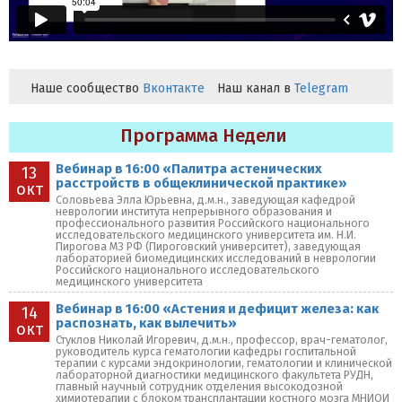
Наше сообщество
Вконтакте
Наш канал в
Telegram
Программа Недели
Вебинар в 16:00 «Палитра астенических
13
расстройств в общеклинической практике»
окт
Соловьева Элла Юрьевна, д.м.н., заведующая кафедрой
неврологии института непрерывного образования и
профессионального развития Российского национального
исследовательского медицинского университета им. Н.И.
Пирогова МЗ РФ (Пироговский университет), заведующая
лабораторией биомедицинских исследований в неврологии
Российского национального исследовательского
медицинского университета
Вебинар в 16:00 «Астения и дефицит железа: как
14
распознать, как вылечить»
окт
Стуклов Николай Игоревич, д.м.н., профессор, врач-гематолог,
руководитель курса гематологии кафедры госпитальной
терапии с курсами эндокринологии, гематологии и клинической
лабораторной диагностики медицинского факультета РУДН,
главный научный сотрудник отделения высокодозной
химиотерапии с блоком трансплантации костного мозга МНИОИ