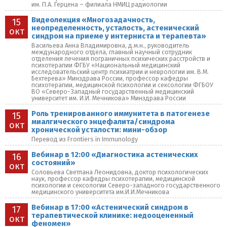
им. П.А. Герцена – филиала НМИЦ радиологии
Видеолекция «Многозадачность,
15
неопределенность, усталость, астенический
окт
синдром на приеме у интерниста и терапевта»
Васильева Анна Владимировна, д.м.н., руководитель
международного отдела, главный научный сотрудник
отделения лечения пограничных психических расстройств и
психотерапии ФГБУ «Национальный медицинский
исследовательский центр психиатрии и неврологии им. В.М.
Бехтерева» Минздрава России, профессор кафедры
психотерапии, медицинской психологии и сексологии ФГБОУ
ВО «Северо-Западный государственный медицинский
университет им. И.И. Мечникова» Минздрава России
Роль тренированного иммунитета в патогенезе
15
миалгического энцефалита/синдрома
окт
хронической усталости: мини-обзор
Перевод из Frontiers in Immunology
Вебинар в 12:00 «Диагностика астенических
16
состояний»
окт
Соловьева Светлана Леонидовна, доктор психологических
наук, профессор кафедры психотерапии, медицинской
психологии и сексологии Северо-западного государственного
медицинского университета им.И.И.Мечникова
Вебинар в 17:00 «Астенический синдром в
17
терапевтической клинике: недооцененный
окт
феномен»